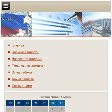
Главная
Промышленность
Новости технологий
Финансы, экономика
Из-за рубежа
Архив записей
Связь с нами
Сегодня: Четверг, 6 Августа
Пн
Вт
Ср
Чт
Пт
Сб
Вс
1
2