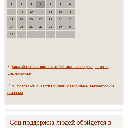
3
4
5
6
7
8
9
10
11
12
13
14
15
16
17
18
19
20
21
22
23
24
25
26
27
28
29
30
31
Крытый каток стоимостью 259 миллионов раскроется в
Краснокамске
В Ростовской области избрали фаворитные инноваторские
компании
Соц поддержка людей обойдется в