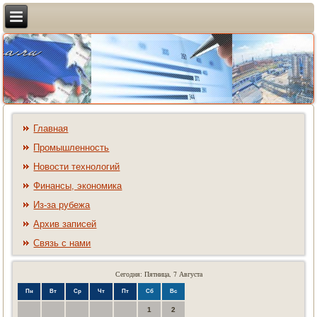
Главная
Промышленность
Новости технологий
Финансы, экономика
Из-за рубежа
Архив записей
Связь с нами
Сегодня: Пятница, 7 Августа
Пн
Вт
Ср
Чт
Пт
Сб
Вс
1
2