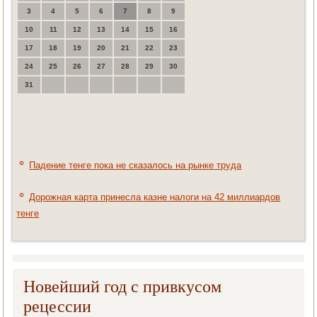
3
4
5
6
7
8
9
10
11
12
13
14
15
16
17
18
19
20
21
22
23
24
25
26
27
28
29
30
31
Падение тенге пока не сказалось на рынке труда
Дорожная карта принесла казне налоги на 42 миллиардов
тенге
Новейший год с привкусом
рецессии