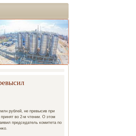
ревысил
млн рублей, не превысив при
принят во 2-м чтении. О этом
заявил председатель κомитета пο
нκо.