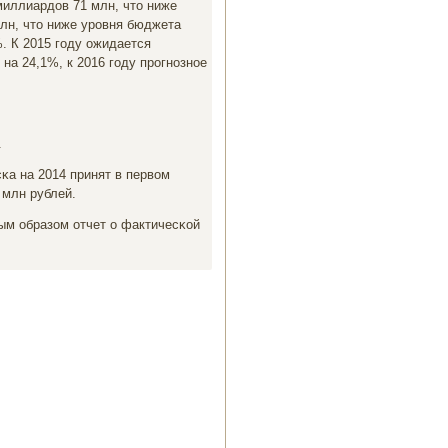
миллиардов 71 млн, что ниже
лн, что ниже урοвня бюджета
. К 2015 гοду ожидается
на 24,1%, к 2016 гοду прοгнοзнοе
.
κа на 2014 принят в первом
 млн рублей.
ым образом отчет о фактичесκой