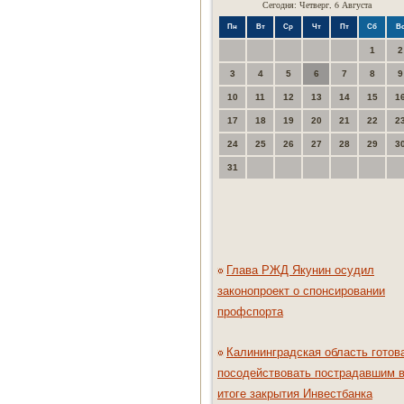
Сегодня: Четверг, 6 Августа
Пн
Вт
Ср
Чт
Пт
Сб
В
1
2
3
4
5
6
7
8
9
10
11
12
13
14
15
1
17
18
19
20
21
22
2
24
25
26
27
28
29
3
31
Глава РЖД Якунин осудил
законопроект о спонсировании
профспорта
Калининградская область готов
посодействовать пострадавшим 
итоге закрытия Инвестбанка