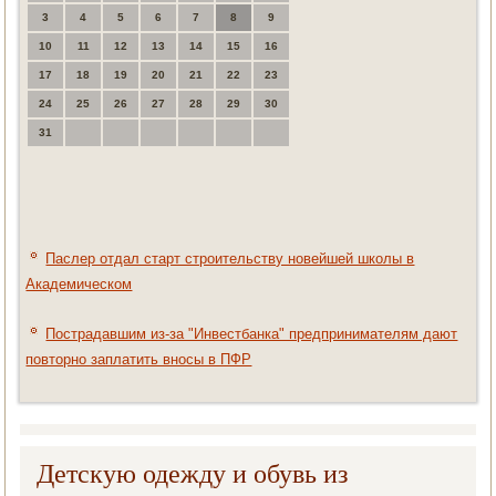
3
4
5
6
7
8
9
10
11
12
13
14
15
16
17
18
19
20
21
22
23
24
25
26
27
28
29
30
31
Паслер отдал старт строительству новейшей школы в
Академическом
Пострадавшим из-за "Инвестбанка" предпринимателям дают
повторно заплатить вносы в ПФР
Детскую одежду и обувь из