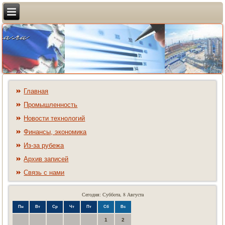
Главная
Промышленность
Новости технологий
Финансы, экономика
Из-за рубежа
Архив записей
Связь с нами
Сегодня: Суббота, 8 Августа
Пн
Вт
Ср
Чт
Пт
Сб
Вс
1
2