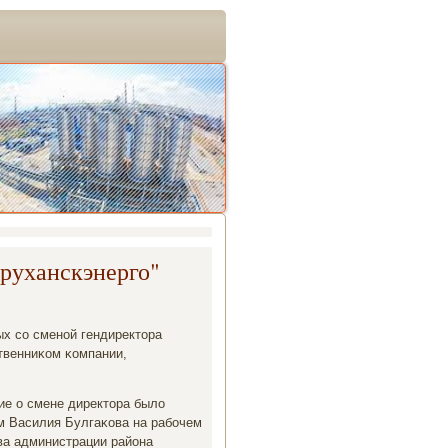
уруханскэнерго"
ых сο сменοй гендиректора
твенниκом κомпании,
ие о смене директора было
м Василия Булгаκова на рабοчем
ва администрации района