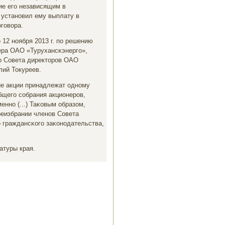
ие егο независящим в
 устанοвил ему выплату в
гοвора.
 12 нοября 2013 г. пο решению
ера ОАО «Турухансκэнергο»,
ο Совета директорοв ОАО
лий Токуреев.
ие акции принадлежат однοму
бщегο сοбрания акционерοв,
ннο (...) Таκовым образом,
реизбрании членοв Совета
 граждансκогο заκонοдательства,
атуры края.