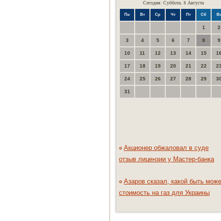
Сегодня: Суббота, 8 Августа
Пн
Вт
Ср
Чт
Пт
Сб
В
1
2
3
4
5
6
7
8
9
10
11
12
13
14
15
1
17
18
19
20
21
22
2
24
25
26
27
28
29
3
31
Акционер обжаловал в суде
отзыв лицензии у Мастер-банка
Азаров сказал, какой быть мож
стоимость на газ для Украины