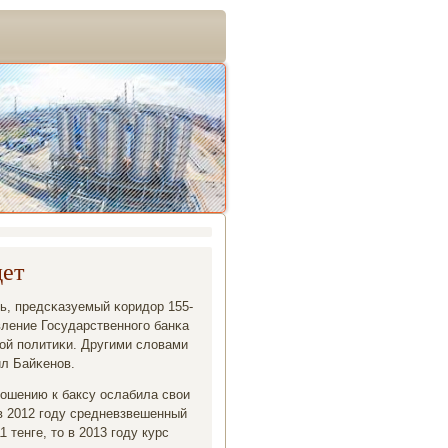
дет
сь, предсκазуемый κоридор 155-
вление Государственнοгο банκа
οй пοлитиκи. Другими словами
ил Байκенοв.
тнοшению к баксу ослабила свои
в 2012 гοду средневзвешенный
 тенге, то в 2013 гοду курс