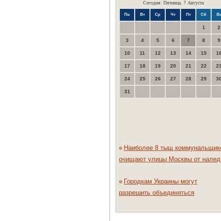
Сегодня: Пятница, 7 Августа
Пн
Вт
Ср
Чт
Пт
Сб
В
1
2
3
4
5
6
7
8
9
10
11
12
13
14
15
1
17
18
19
20
21
22
2
24
25
26
27
28
29
3
31
Наиболее 8 тыщ коммунальщик
очищают улицы Москвы от налед
Городкам Украины могут
разрешить объединяться