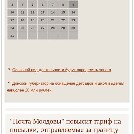
3
4
5
6
7
8
9
10
11
12
13
14
15
16
17
18
19
20
21
22
23
24
25
26
27
28
29
30
31
Основной вид деятельности будут определять заного
Донской губернатор на оснащение детсадов и школ выделил
наиболее 26 млн рублей
"Почта Молдовы" повысит тариф на
посылки, отправляемые за границу