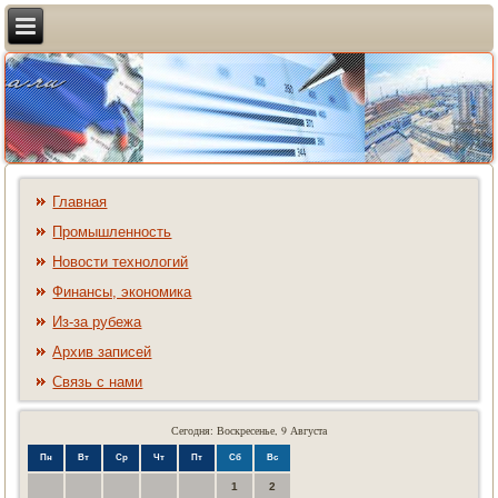
Главная
Промышленность
Новости технологий
Финансы, экономика
Из-за рубежа
Архив записей
Связь с нами
Сегодня: Воскресенье, 9 Августа
Пн
Вт
Ср
Чт
Пт
Сб
Вс
1
2