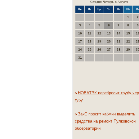
Сегодня: Четверг, 6 Августа
Пн
Вт
Ср
Чт
Пт
Сб
В
1
2
3
4
5
6
7
8
9
10
11
12
13
14
15
1
17
18
19
20
21
22
2
24
25
26
27
28
29
3
31
НОВАТЭК перебросит трубу чер
губу
ЗакС просит кабмин выделить
средства на ремонт Пулковской
обсерватории