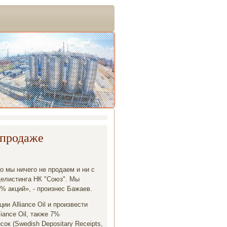
 продаже
то мы ничего не продаем и ни с
делистинга НК "Союз". Мы
% акций», - произнес Бажаев.
ии Alliance Oil и произвести
iance Oil, также 7%
к (Swedish Depositary Receipts,