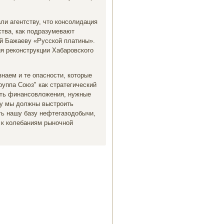
ли агентству, что консолидация
тва, как подразумевают
ей Бажаеву «Русской платины».
ия реконструкции Хабаровского
наем и те опасности, которые
руппа Союз" как стратегический
нить финансовложения, нужные
зу мы должны выстроить
ть нашу базу нефтегазодобычи,
 к колебаниям рыночной