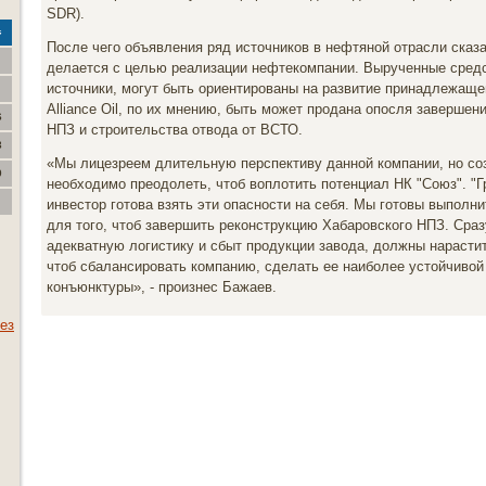
SDR).
с
После чего объявления ряд источников в нефтяной отрасли сказа
делается с целью реализации нефтекомпании. Вырученные средс
источники, могут быть ориентированы на развитие принадлежащ
Alliance Oil, по их мнению, быть может продана опосля завершен
6
НПЗ и строительства отвода от ВСТО.
3
«Мы лицезреем длительную перспективу данной компании, но соз
0
необходимо преодолеть, чтоб воплотить потенциал НК "Союз". "Г
инвестор готова взять эти опасности на себя. Мы готовы выпол
для того, чтоб завершить реконструкцию Хабаровского НПЗ. Сра
адекватную логистику и сбыт продукции завода, должны нарасти
чтоб сбалансировать компанию, сделать ее наиболее устойчивой
конъюнктуры», - произнес Бажаев.
ез