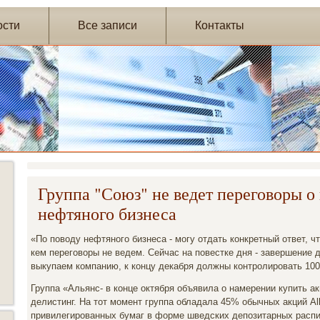
ости
Все записи
Контакты
Группа "Союз" не ведет переговоры о
нефтяного бизнеса
«По поводу нефтяного бизнеса - могу отдать конкретный ответ, ч
кем переговоры не ведем. Сейчас на повестке дня - завершение 
выкупаем компанию, к концу декабря должны контролировать 100
Группа «Альянс- в конце октября объявила о намерении купить акц
делистинг. На тот момент группа обладала 45% обычных акций All
привилегированных бумаг в форме шведских депозитарных расписо