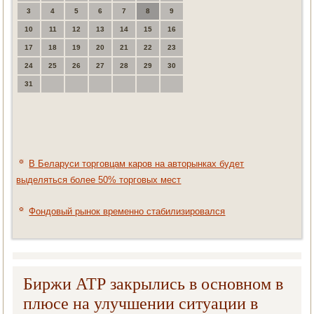
3
4
5
6
7
8
9
10
11
12
13
14
15
16
17
18
19
20
21
22
23
24
25
26
27
28
29
30
31
В Беларуси торговцам каров на авторынках будет
выделяться более 50% торговых мест
Фондовый рынок временно стабилизировался
Биржи АТР закрылись в основном в
плюсе на улучшении ситуации в