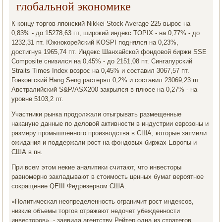
глобальной экономике
К концу торгов японский Nikkei Stock Average 225 вырос на
0,83% - до 15278,63 пт, широкий индекс TOPIX - на 0,77% - до
1232,31 пт. Южнокорейский KOSPI поднялся на 0,23%,
достигнув 1965,74 пт. Индекс Шанхайской фондовой биржи SSE
Composite снизился на 0,45% - до 2151,08 пт. Сингапурский
Straits Times Index возрос на 0,45% и составил 3067,57 пт.
Гонконгский Hang Seng растерял 0,2% и составил 23069,23 пт.
Австралийский S&P/ASX200 закрылся в плюсе на 0,27% - на
уровне 5103,2 пт.
Участники рынка продолжали отыгрывать размещенные
накануне данные по деловой активности в индустрии еврозоны и
размеру промышленного производства в США, которые затмили
ожидания и поддержали рост на фондовых биржах Европы и
США в пн.
При всем этом некие аналитики считают, что инвесторы
равномерно закладывают в стоимость ценных бумаг вероятное
сокращение QEIII Федрезервом США.
«Политическая неопределенность ограничит рост индексов,
низкие объемы торгов отражают недочет убежденности
инвесторов», - заявила агентству Рейтер одна из стратегов