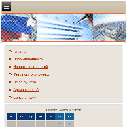
Главная
Промышленность
Новости технологий
Финансы, экономика
Из-за рубежа
Архив записей
Связь с нами
Сегодня: Суббота, 8 Августа
Пн
Вт
Ср
Чт
Пт
Сб
Вс
1
2