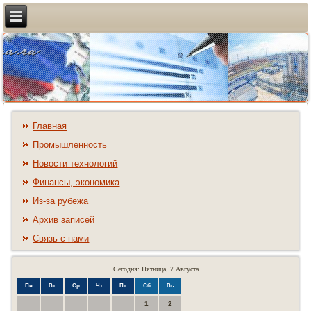
Главная
Промышленность
Новости технологий
Финансы, экономика
Из-за рубежа
Архив записей
Связь с нами
Сегодня: Пятница, 7 Августа
Пн
Вт
Ср
Чт
Пт
Сб
Вс
1
2