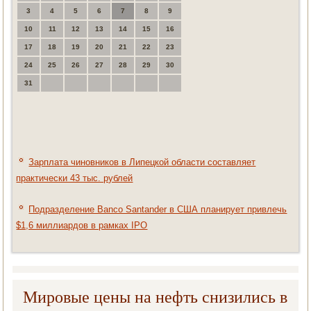
3
4
5
6
7
8
9
10
11
12
13
14
15
16
17
18
19
20
21
22
23
24
25
26
27
28
29
30
31
Зарплата чиновников в Липецкой области составляет
практически 43 тыс. рублей
Подразделение Banco Santander в США планирует привлечь
$1,6 миллиардов в рамках IPO
Мировые цены на нефть снизились в