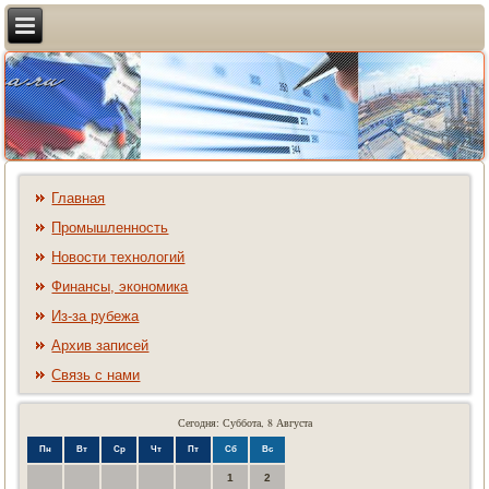
Главная
Промышленность
Новости технологий
Финансы, экономика
Из-за рубежа
Архив записей
Связь с нами
Сегодня: Суббота, 8 Августа
Пн
Вт
Ср
Чт
Пт
Сб
Вс
1
2