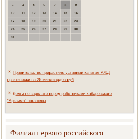
3
4
5
6
7
8
9
10
11
12
13
14
15
16
17
18
19
20
21
22
23
24
25
26
27
28
29
30
31
Правительство прирастило уставный капитал РЖД
практически на 28 миллиардов руб
Долги по зарплате перед работниками хабаровского
"Аркаима" погашены
Филиал первого российского