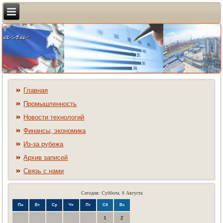
Главная
Промышленность
Новости технологий
Финансы, экономика
Из-за рубежа
Архив записей
Связь с нами
Сегодня: Суббота, 8 Августа
Пн
Вт
Ср
Чт
Пт
Сб
Вс
1
2