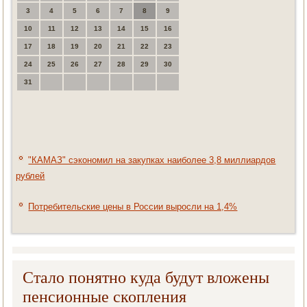
3
4
5
6
7
8
9
10
11
12
13
14
15
16
17
18
19
20
21
22
23
24
25
26
27
28
29
30
31
"КАМАЗ" сэкономил на закупках наиболее 3,8 миллиардов
рублей
Потребительские цены в России выросли на 1,4%
Стало понятно куда будут вложены
пенсионные скопления