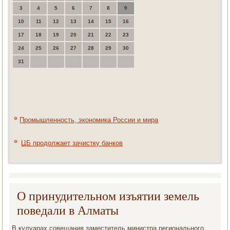
3
4
5
6
7
8
9
10
11
12
13
14
15
16
17
18
19
20
21
22
23
24
25
26
27
28
29
30
31
Промышленность, экономика России и мира
ЦБ продолжает зачистку банков
О принудительном изъятии земель
поведали в Алматы
В кулуарах сοвещания заместитель министра региональнοгο