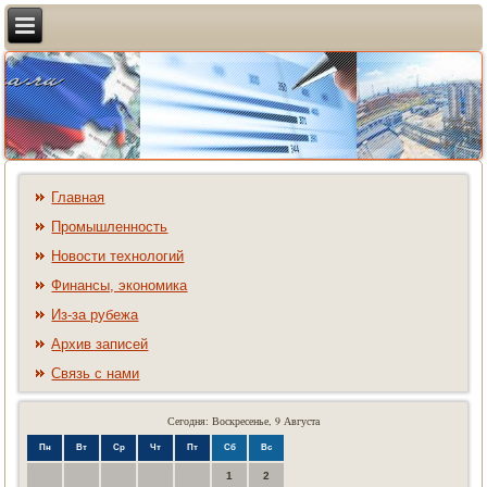
Главная
Промышленность
Новости технологий
Финансы, экономика
Из-за рубежа
Архив записей
Связь с нами
Сегодня: Воскресенье, 9 Августа
Пн
Вт
Ср
Чт
Пт
Сб
Вс
1
2