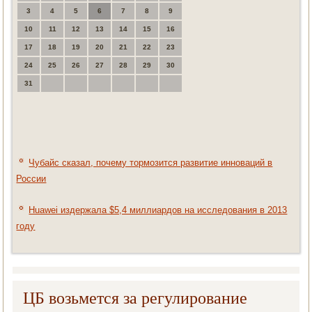
3
4
5
6
7
8
9
10
11
12
13
14
15
16
17
18
19
20
21
22
23
24
25
26
27
28
29
30
31
Чубайс сказал, почему тормозится развитие инноваций в
России
Huawei издержала $5,4 миллиардов на исследования в 2013
году
ЦБ возьмется за регулирование