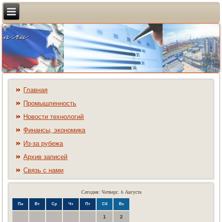
Главная
Промышленность
Новости технологий
Финансы, экономика
Из-за рубежа
Архив записей
Связь с нами
Сегодня: Четверг, 6 Августа
Пн
Вт
Ср
Чт
Пт
Сб
Вс
1
2