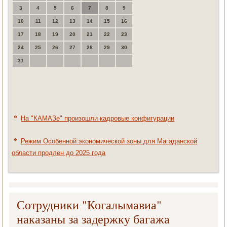
3
4
5
6
7
8
9
10
11
12
13
14
15
16
17
18
19
20
21
22
23
24
25
26
27
28
29
30
31
На "КАМАЗе" произошли кадровые конфигурации
Режим Особенной экономической зоны для Магаданской
области продлен до 2025 года
Сотрудники "Когалымавиа"
наказаны за задержку багажа