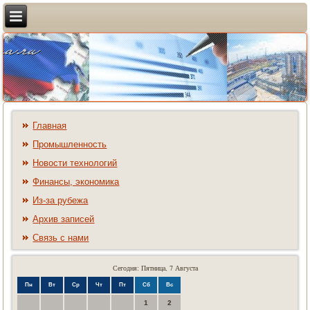
Главная
Промышленность
Новости технологий
Финансы, экономика
Из-за рубежа
Архив записей
Связь с нами
Сегодня: Пятница, 7 Августа
Пн
Вт
Ср
Чт
Пт
Сб
Вс
1
2