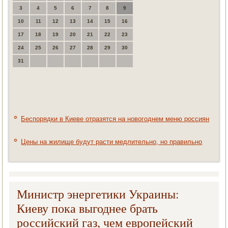
3
4
5
6
7
8
9
10
11
12
13
14
15
16
17
18
19
20
21
22
23
24
25
26
27
28
29
30
31
Беспорядки в Киеве отразятся на новогоднем меню россиян
Цены на жилище будут расти медлительно, но правильно
Министр энергетики Украины:
Киеву пока выгоднее брать
российский газ, чем европейский