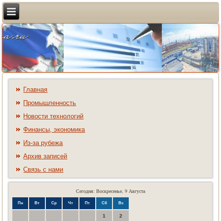
Главная
Промышленность
Новости технологий
Финансы, экономика
Из-за рубежа
Архив записей
Связь с нами
Сегодня: Воскресенье, 9 Августа
Пн
Вт
Ср
Чт
Пт
Сб
Вс
1
2