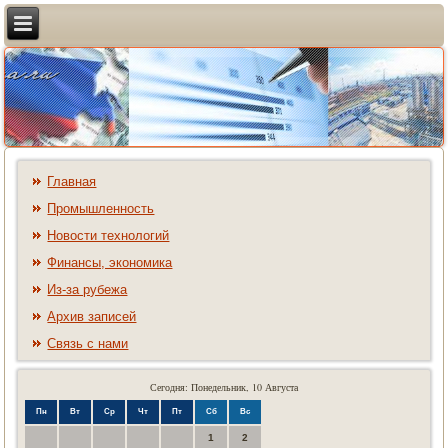
Главная
Промышленность
Новости технологий
Финансы, экономика
Из-за рубежа
Архив записей
Связь с нами
Сегодня: Понедельник, 10 Августа
Пн
Вт
Ср
Чт
Пт
Сб
Вс
1
2