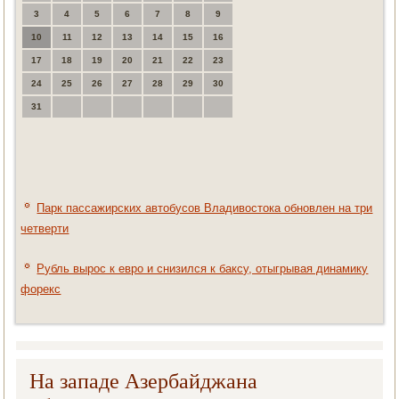
3
4
5
6
7
8
9
10
11
12
13
14
15
16
17
18
19
20
21
22
23
24
25
26
27
28
29
30
31
Парк пассажирских автобусов Владивостока обновлен на три
четверти
Рубль вырос к евро и снизился к баксу, отыгрывая динамику
форекс
На западе Азербайджана