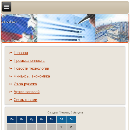
Главная
Промышленность
Новости технологий
Финансы, экономика
Из-за рубежа
Архив записей
Связь с нами
Сегодня: Четверг, 6 Августа
Пн
Вт
Ср
Чт
Пт
Сб
Вс
1
2