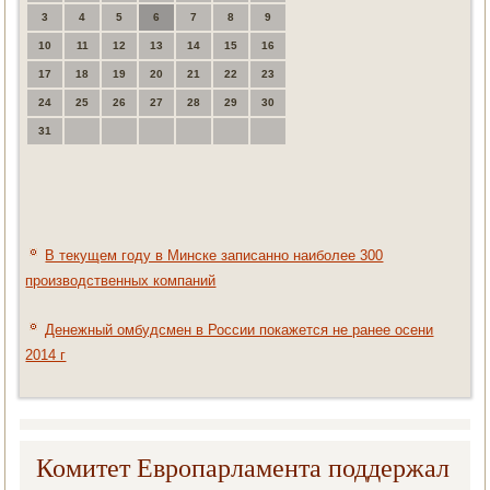
3
4
5
6
7
8
9
10
11
12
13
14
15
16
17
18
19
20
21
22
23
24
25
26
27
28
29
30
31
В текущем году в Минске записанно наиболее 300
производственных компаний
Денежный омбудсмен в России покажется не ранее осени
2014 г
Комитет Европарламента поддержал