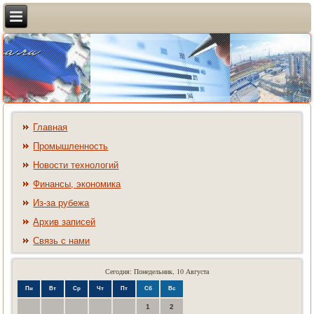
Главная
Промышленность
Новости технологий
Финансы, экономика
Из-за рубежа
Архив записей
Связь с нами
Сегодня: Понедельник, 10 Августа
Пн
Вт
Ср
Чт
Пт
Сб
Вс
1
2