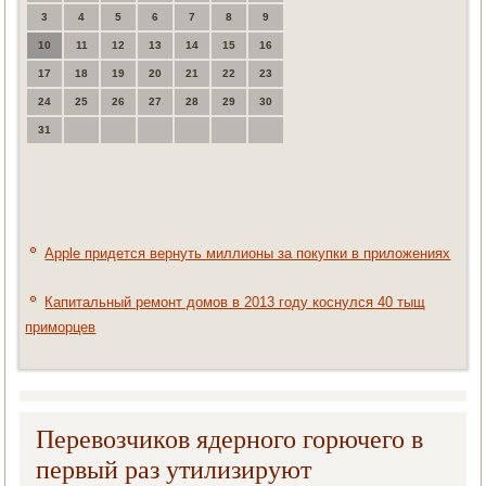
3
4
5
6
7
8
9
10
11
12
13
14
15
16
17
18
19
20
21
22
23
24
25
26
27
28
29
30
31
Apple придется вернуть миллионы за покупки в приложениях
Капитальный ремонт домов в 2013 году коснулся 40 тыщ
приморцев
Перевозчиков ядерного горючего в
первый раз утилизируют