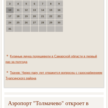
3
4
5
6
7
8
9
10
11
12
13
14
15
16
17
18
19
20
21
22
23
24
25
26
27
28
29
30
31
Куриные яичка подешевели в Самарской области в первый
раз за полгода
Ткачев: Через пару лет отважится вопросец с газоснабжением
Туапсинского района
Аэропорт "Толмачево" откроет в