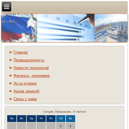
Главная
Промышленность
Новости технологий
Финансы, экономика
Из-за рубежа
Архив записей
Связь с нами
Сегодня: Понедельник, 10 Августа
Пн
Вт
Ср
Чт
Пт
Сб
Вс
1
2