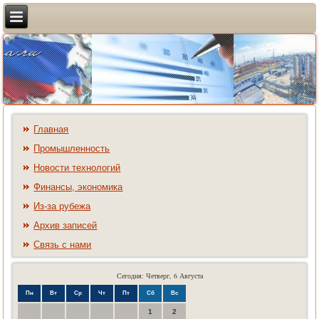
Главная
Промышленность
Новости технологий
Финансы, экономика
Из-за рубежа
Архив записей
Связь с нами
Сегодня: Четверг, 6 Августа
Пн
Вт
Ср
Чт
Пт
Сб
Вс
1
2