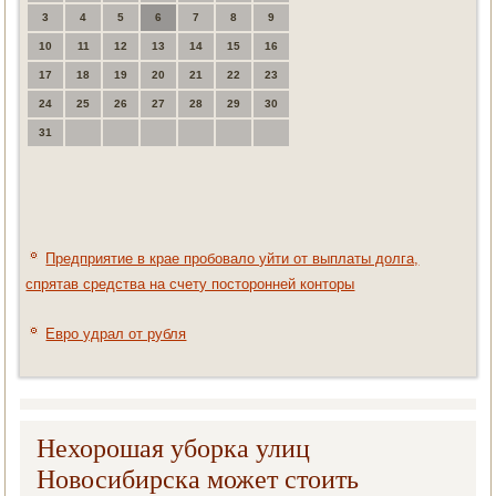
3
4
5
6
7
8
9
10
11
12
13
14
15
16
17
18
19
20
21
22
23
24
25
26
27
28
29
30
31
Предприятие в крае пробовало уйти от выплаты долга,
спрятав средства на счету посторонней конторы
Евро удрал от рубля
Нехорошая уборка улиц
Новосибирска может стоить