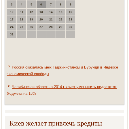
3
4
5
6
7
8
9
10
11
12
13
14
15
16
17
18
19
20
21
22
23
24
25
26
27
28
29
30
31
Россия оказалась меж Таджикистаном и Бурунди в Индексе
экономической свободы
Челябинская область в 2014 г хочет уменьшить недостаток
бюджета на 15%
Киев желает привлечь кредиты