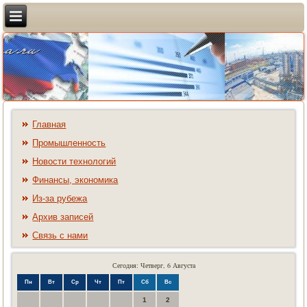
Главная
Промышленность
Новости технологий
Финансы, экономика
Из-за рубежа
Архив записей
Связь с нами
Сегодня: Четверг, 6 Августа
Пн
Вт
Ср
Чт
Пт
Сб
Вс
1
2