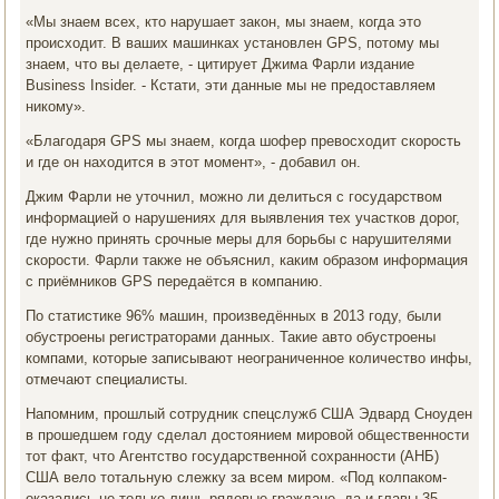
«Мы знаем всех, кто нарушает закон, мы знаем, когда это
происходит. В ваших машинках установлен GPS, потому мы
знаем, что вы делаете, - цитирует Джима Фарли издание
Business Insider. - Кстати, эти данные мы не предоставляем
никому».
«Благодаря GPS мы знаем, когда шофер превосходит скорость
и где он находится в этот момент», - добавил он.
Джим Фарли не уточнил, можно ли делиться с государством
информацией о нарушениях для выявления тех участков дорог,
где нужно принять срочные меры для борьбы с нарушителями
скорости. Фарли также не объяснил, каким образом информация
с приёмников GPS передаётся в компанию.
По статистике 96% машин, произведённых в 2013 году, были
обустроены регистраторами данных. Такие авто обустроены
компами, которые записывают неограниченное количество инфы,
отмечают специалисты.
Напомним, прошлый сотрудник спецслужб США Эдвард Сноуден
в прошедшем году сделал достоянием мировой общественности
тот факт, что Агентство государственной сохранности (АНБ)
США вело тотальную слежку за всем миром. «Под колпаком-
оказались не только лишь рядовые граждане, да и главы 35