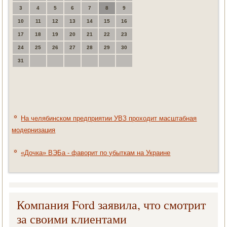
3
4
5
6
7
8
9
10
11
12
13
14
15
16
17
18
19
20
21
22
23
24
25
26
27
28
29
30
31
На челябинском предприятии УВЗ проходит масштабная
модернизация
«Дочка» ВЭБа - фаворит по убыткам на Украине
Компания Ford заявила, что смотрит
за своими клиентами