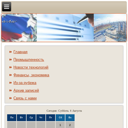
Главная
Промышленность
Новости технологий
Финансы, экономика
Из-за рубежа
Архив записей
Связь с нами
Сегодня: Суббота, 8 Августа
Пн
Вт
Ср
Чт
Пт
Сб
Вс
1
2