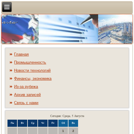
Главная
Промышленность
Новости технологий
Финансы, экономика
Из-за рубежа
Архив записей
Связь с нами
Сегодня: Среда, 5 Августа
Пн
Вт
Ср
Чт
Пт
Сб
Вс
1
2