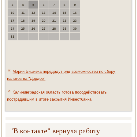
3
4
5
6
7
8
9
10
11
12
13
14
15
16
17
18
19
20
21
22
23
24
25
26
27
28
29
30
31
Мэрии Бишкека передадут ряд возможностей по сбору
налогов на "Дордое"
Калининградская область готова посодействовать
пострадавшим в итоге закрытия Инвестбанка
"В контакте" вернула работу