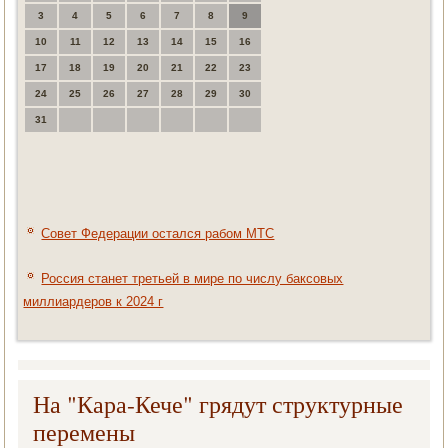
3
4
5
6
7
8
9
10
11
12
13
14
15
16
17
18
19
20
21
22
23
24
25
26
27
28
29
30
31
Совет Федерации остался рабом МТС
Россия станет третьей в мире по числу баксовых
миллиардеров к 2024 г
На "Кара-Кече" грядут структурные
перемены