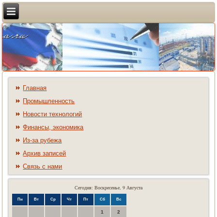
Главная
Промышленность
Новости технологий
Финансы, экономика
Из-за рубежа
Архив записей
Связь с нами
Сегодня: Воскресенье, 9 Августа
Пн
Вт
Ср
Чт
Пт
Сб
Вс
1
2