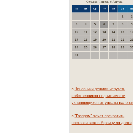
Сегодня: Четверг, 6 Августа
Пн
Вт
Ср
Чт
Пт
Сб
В
1
2
3
4
5
6
7
8
9
10
11
12
13
14
15
1
17
18
19
20
21
22
2
24
25
26
27
28
29
3
31
Чиновники решили испугать
собственников недвижимости,
уклоняющихся от уплаты налого
"Газпром" хочет прекратить
поставки газа в Украину за долги