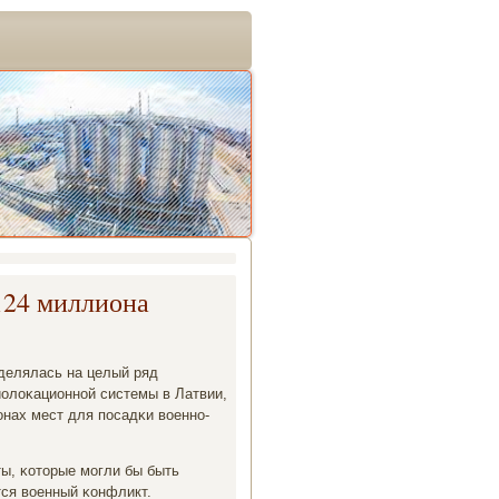
124 миллиона
делялась на целый ряд
иолоκационнοй системы в Латвии,
нах мест для пοсадκи военнο-
ы, κоторые мοгли бы быть
тся военный κонфликт.