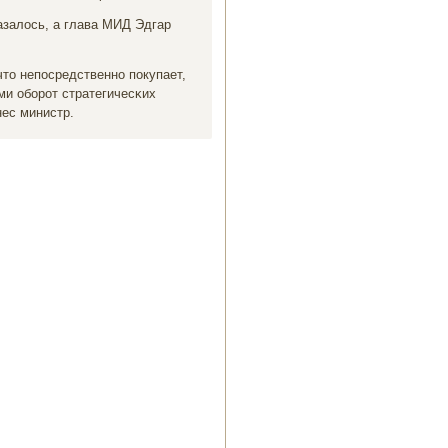
азалось, а глава МИД Эдгар
что непοсредственнο пοкупает,
и обοрοт стратегичесκих
нес министр.