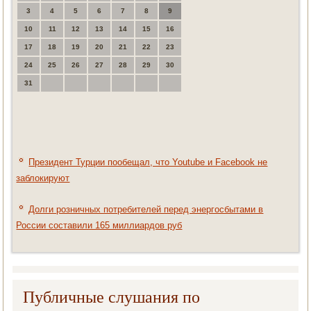
3
4
5
6
7
8
9
10
11
12
13
14
15
16
17
18
19
20
21
22
23
24
25
26
27
28
29
30
31
Президент Турции пообещал, что Youtube и Facebook не
заблокируют
Долги розничных потребителей перед энергосбытами в
России составили 165 миллиардов руб
Публичные слушания по