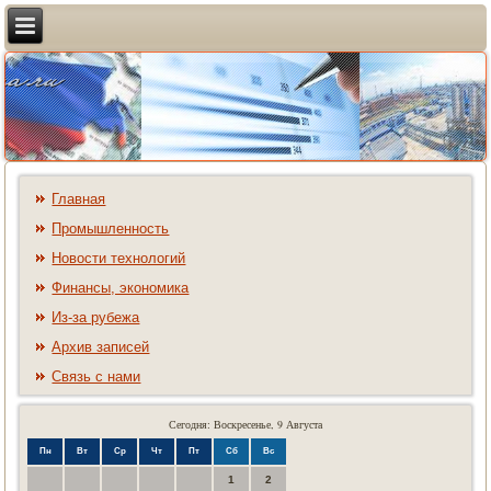
Главная
Промышленность
Новости технологий
Финансы, экономика
Из-за рубежа
Архив записей
Связь с нами
Сегодня: Воскресенье, 9 Августа
Пн
Вт
Ср
Чт
Пт
Сб
Вс
1
2