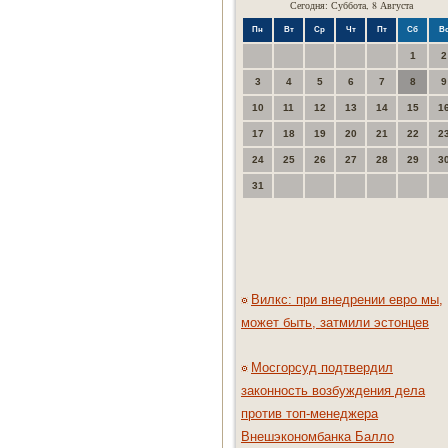
Сегодня: Суббота, 8 Августа
Пн
Вт
Ср
Чт
Пт
Сб
В
1
2
3
4
5
6
7
8
9
10
11
12
13
14
15
1
17
18
19
20
21
22
2
24
25
26
27
28
29
3
31
Вилкс: при внедрении евро мы,
может быть, затмили эстонцев
Мосгорсуд подтвердил
законность возбуждения дела
против топ-менеджера
Внешэкономбанка Балло