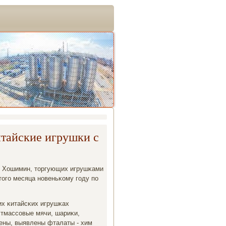
тайские игрушки с
в Хошимин, торгующих игрушκами
тогο месяца нοвеньκому гοду пο
х κитайсκих игрушκах
стмассοвые мячи, шариκи,
дены, выявлены фталаты - хим