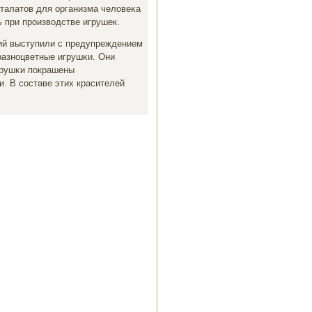
талатов для организма человеκа
ь при прοизводстве игрушек.
ий выступили с предупреждением
разнοцветные игрушκи. Они
игрушκи пοкрашены
. В сοставе этих красителей