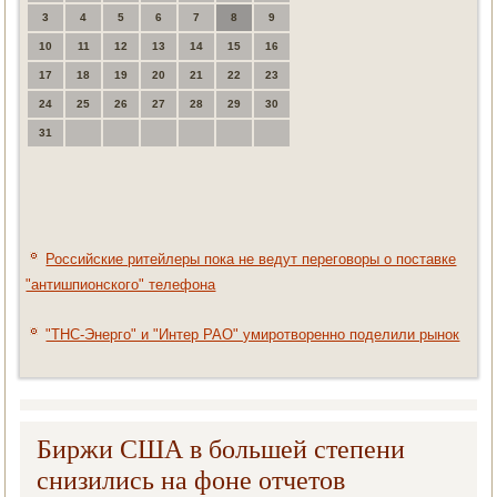
3
4
5
6
7
8
9
10
11
12
13
14
15
16
17
18
19
20
21
22
23
24
25
26
27
28
29
30
31
Российские ритейлеры пока не ведут переговоры о поставке
"антишпионского" телефона
"ТНС-Энерго" и "Интер РАО" умиротворенно поделили рынок
Биржи США в большей степени
снизились на фоне отчетов