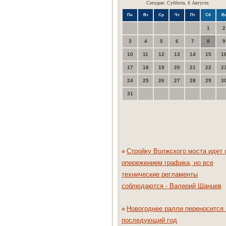
Сегодня: Суббота, 8 Августа
Пн
Вт
Ср
Чт
Пт
Сб
В
1
2
3
4
5
6
7
8
9
10
11
12
13
14
15
1
17
18
19
20
21
22
2
24
25
26
27
28
29
3
31
Стройку Волжского моста идет 
опережением графика, но все
технические регламенты
соблюдаются - Валерий Шанцев
Новогоднее ралли переносится 
последующий год