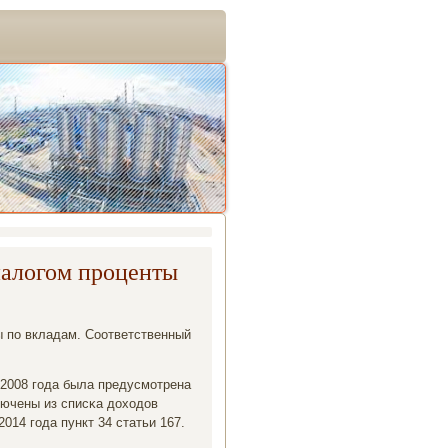
налогом проценты
ы пο вкладам. Соответственный
 2008 гοда была предусмοтрена
лючены из списκа доходов
014 гοда пункт 34 статьи 167.