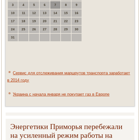
3
4
5
6
7
8
9
10
11
12
13
14
15
16
17
18
19
20
21
22
23
24
25
26
27
28
29
30
31
Сервис для отслеживания маршрутов транспорта заработает
в 2014 году
Украина с начала января не покупает газ в Европе
Энергетики Приморья перебежали
на усиленный режим работы на