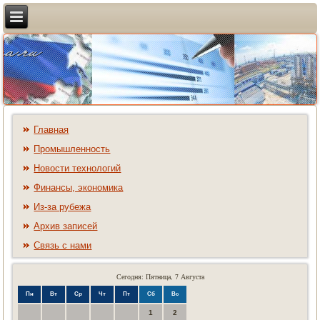
Главная
Промышленность
Новости технологий
Финансы, экономика
Из-за рубежа
Архив записей
Связь с нами
Сегодня: Пятница, 7 Августа
Пн
Вт
Ср
Чт
Пт
Сб
Вс
1
2