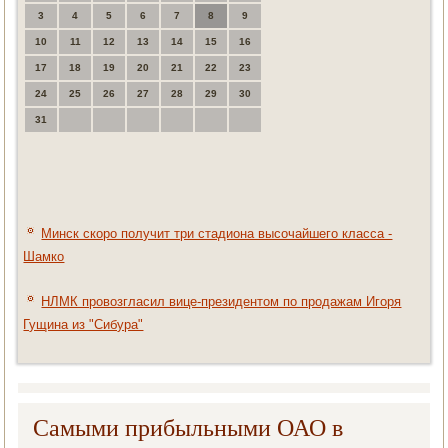
3
4
5
6
7
8
9
10
11
12
13
14
15
16
17
18
19
20
21
22
23
24
25
26
27
28
29
30
31
Минск скоро получит три стадиона высочайшего класса -
Шамко
НЛМК провозгласил вице-президентом по продажам Игоря
Гущина из "Сибура"
Самыми прибыльными ОАО в