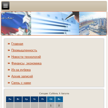
Главная
Промышленность
Новости технологий
Финансы, экономика
Из-за рубежа
Архив записей
Связь с нами
Сегодня: Суббота, 8 Августа
Пн
Вт
Ср
Чт
Пт
Сб
Вс
1
2