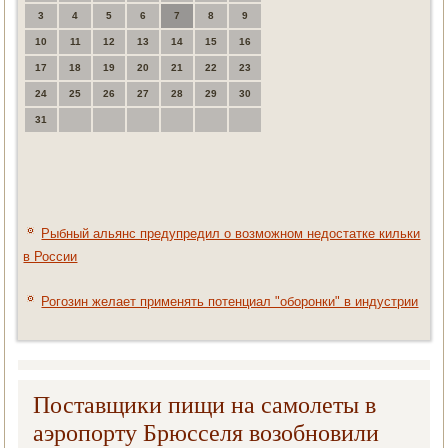
3
4
5
6
7
8
9
10
11
12
13
14
15
16
17
18
19
20
21
22
23
24
25
26
27
28
29
30
31
Рыбный альянс предупредил о возможном недостатке кильки
в России
Рогозин желает применять потенциал "оборонки" в индустрии
Поставщики пищи на самолеты в
аэропорту Брюсселя возобновили