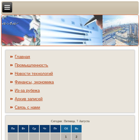
Главная
Промышленность
Новости технологий
Финансы, экономика
Из-за рубежа
Архив записей
Связь с нами
Сегодня: Пятница, 7 Августа
Пн
Вт
Ср
Чт
Пт
Сб
Вс
1
2