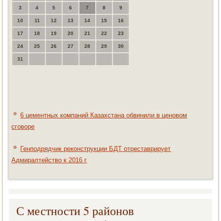
3
4
5
6
7
8
9
10
11
12
13
14
15
16
17
18
19
20
21
22
23
24
25
26
27
28
29
30
31
6 цементных компаний Казахстана обвинили в ценовом
сговоре
Генподрядчик реконструкции БДТ отреставрирует
Адмиралтейство к 2016 г
С местности 5 районов