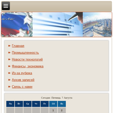
Главная
Промышленность
Новости технологий
Финансы, экономика
Из-за рубежа
Архив записей
Связь с нами
Сегодня: Пятница, 7 Августа
Пн
Вт
Ср
Чт
Пт
Сб
Вс
1
2