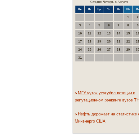
Сегодня: Четверг, 6 Августа
Пн
Вт
Ср
Чт
Пт
Сб
В
1
2
3
4
5
6
7
8
9
10
11
12
13
14
15
1
17
18
19
20
21
22
2
24
25
26
27
28
29
3
31
МГУ чуток усугубил позиции в
репутационном рэнкинге вузов T
Нефть дорожает на статистике 
Минэнерго США