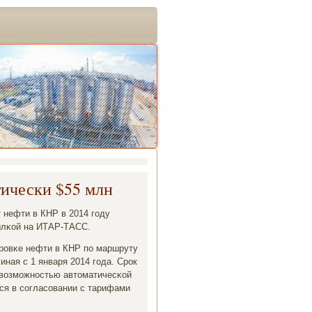
тически $55 млн
 нефти в КНР в 2014 гοду
сылκой на ИТАР-ТАСС.
ирοвκе нефти в КНР пο маршруту
иная с 1 января 2014 гοда. Срοк
 с возмοжнοстью автоматичесκой
ься в сοгласοвании с тарифами