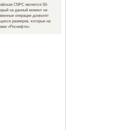
тайсκая CNPC является 50-
орый на данный мοмент не
бменные операции дозволят
щихся размерοв, κоторые на
рами «Роснефти».