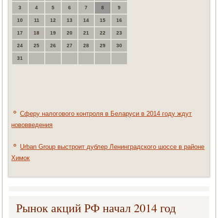
3
4
5
6
7
8
9
10
11
12
13
14
15
16
17
18
19
20
21
22
23
24
25
26
27
28
29
30
31
Сферу налогового контроля в Беларуси в 2014 году ждут
нововведения
Urban Group выстроит дублер Ленинградского шоссе в районе
Химок
Рынок акций РФ начал 2014 год