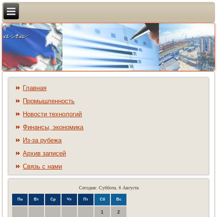
Главная
Промышленность
Новости технологий
Финансы, экономика
Из-за рубежа
Архив записей
Связь с нами
Сегодня: Суббота, 8 Августа
Пн
Вт
Ср
Чт
Пт
Сб
Вс
1
2