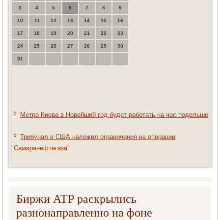
3
4
5
6
7
8
9
10
11
12
13
14
15
16
17
18
19
20
21
22
23
24
25
26
27
28
29
30
31
Метро Киева в Новейший год будет работать на час подольше
Трибунал в США наложил ограничения на операции
"Самаранефтегаза"
Биржи АТР раскрылись
разнонаправленно на фоне