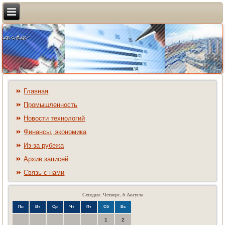
Главная
Промышленность
Новости технологий
Финансы, экономика
Из-за рубежа
Архив записей
Связь с нами
Сегодня: Четверг, 6 Августа
Пн
Вт
Ср
Чт
Пт
Сб
Вс
1
2