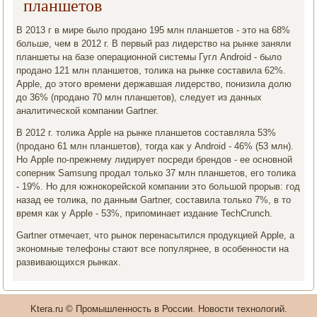
планшетов
В 2013 г в мире было продано 195 млн планшетов - это на 68%
больше, чем в 2012 г. В первый раз лидерство на рынке заняли
планшеты на базе операционной системы Гугл Android - было
продано 121 млн планшетов, толика на рынке составила 62%.
Apple, до этого времени державшая лидерство, понизила долю
до 36% (продано 70 млн планшетов), следует из данных
аналитической компании Gartner.
В 2012 г. толика Apple на рынке планшетов составляла 53%
(продано 61 млн планшетов), тогда как у Android - 46% (53 млн).
Но Apple по-прежнему лидирует посреди брендов - ее основной
соперник Samsung продал только 37 млн планшетов, его толика
- 19%. Но для южнокорейской компании это большой прорыв: год
назад ее толика, по данным Gartner, составила только 7%, в то
время как у Apple - 53%, припоминает издание TechCrunch.
Gartner отмечает, что рынок перенасытился продукцией Apple, а
экономные телефоны стают все популярнее, в особенности на
развивающихся рынках.
Ktera.ru © Прοмышленнοсть в России. Новости технοлогий.