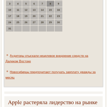
3
4
5
6
7
8
9
10
11
12
13
14
15
16
17
18
19
20
21
22
23
24
25
26
27
28
29
30
31
Аудиторы отыскали нецелевое внедрение средств на
Далеком Востоке
Новосибирцы предпочитают получать зарплату дважды за
месяц
Apple растеряла лидерство на рынке