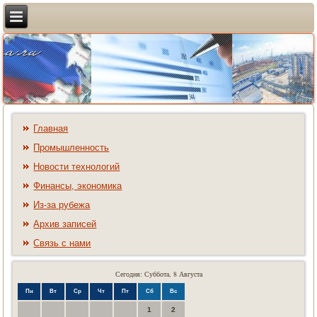
Главная
Промышленность
Новости технологий
Финансы, экономика
Из-за рубежа
Архив записей
Связь с нами
Сегодня: Суббота, 8 Августа
Пн
Вт
Ср
Чт
Пт
Сб
Вс
1
2