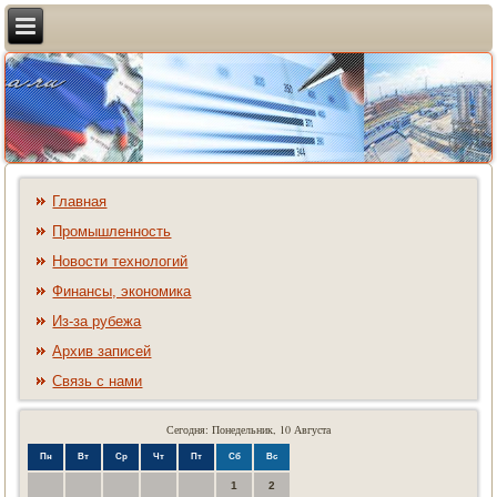
Главная
Промышленность
Новости технологий
Финансы, экономика
Из-за рубежа
Архив записей
Связь с нами
Сегодня: Понедельник, 10 Августа
Пн
Вт
Ср
Чт
Пт
Сб
Вс
1
2