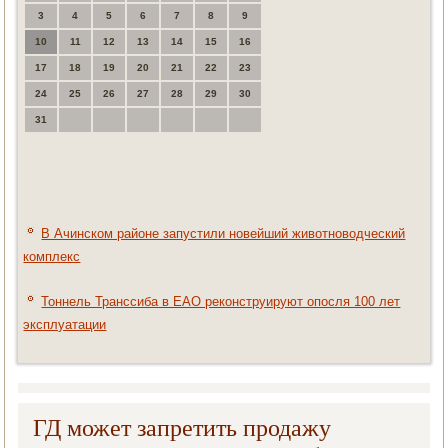
3
4
5
6
7
8
9
10
11
12
13
14
15
16
17
18
19
20
21
22
23
24
25
26
27
28
29
30
31
В Ачинском районе запустили новейший животноводческий
комплекс
Тоннель Транссиба в ЕАО реконструируют опосля 100 лет
эксплуатации
ГД может запретить продажу