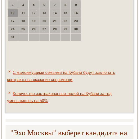
3
4
5
6
7
8
9
10
11
12
13
14
15
16
17
18
19
20
21
22
23
24
25
26
27
28
29
30
31
С малоимущими семьями на Кубани будут заключать
контракты на оказание соцпомощи
Количество застрахованных полей на Кубани за год
уменьшилось на 50%
"Эхо Москвы" выберет кандидата на