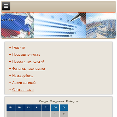
Главная
Промышленность
Новости технологий
Финансы, экономика
Из-за рубежа
Архив записей
Связь с нами
Сегодня: Понедельник, 10 Августа
Пн
Вт
Ср
Чт
Пт
Сб
Вс
1
2