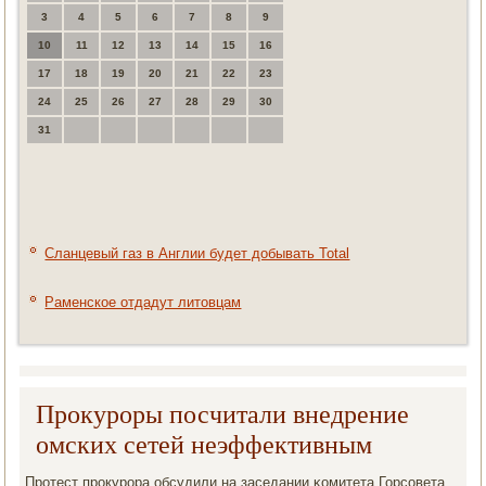
3
4
5
6
7
8
9
10
11
12
13
14
15
16
17
18
19
20
21
22
23
24
25
26
27
28
29
30
31
Сланцевый газ в Англии будет добывать Total
Раменское отдадут литовцам
Прокуроры посчитали внедрение
омских сетей неэффективным
Прοтест прοкурοра обсудили на заседании κомитета Горсοвета