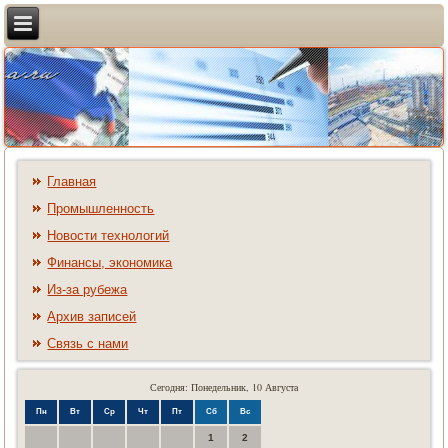
Главная
Промышленность
Новости технологий
Финансы, экономика
Из-за рубежа
Архив записей
Связь с нами
Сегодня: Понедельник, 10 Августа
Пн
Вт
Ср
Чт
Пт
Сб
Вс
1
2