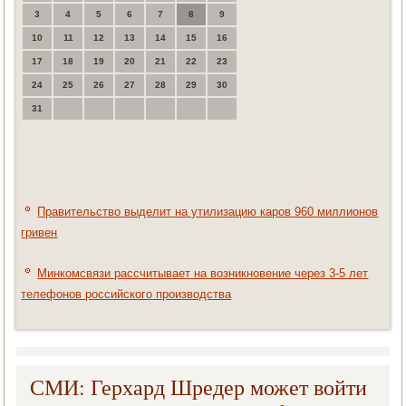
3
4
5
6
7
8
9
10
11
12
13
14
15
16
17
18
19
20
21
22
23
24
25
26
27
28
29
30
31
Правительство выделит на утилизацию каров 960 миллионов
гривен
Минкомсвязи рассчитывает на возникновение через 3-5 лет
телефонов российского производства
СМИ: Герхард Шредер может войти