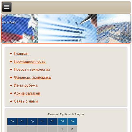
Главная
Промышленность
Новости технологий
Финансы, экономика
Из-за рубежа
Архив записей
Связь с нами
Сегодня: Суббота, 8 Августа
Пн
Вт
Ср
Чт
Пт
Сб
Вс
1
2