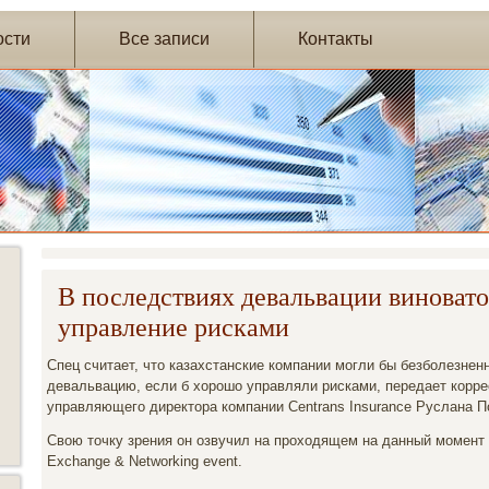
ости
Все записи
Контакты
В последствиях девальвации виноват
управление рисками
Спец считает, что казахстанские компании могли бы безболезнен
девальвацию, если б хорошо управляли рисками, передает коррес
управляющего директора компании Centrans Insurance Руслана П
Свою точку зрения он озвучил на проходящем на данный момент
Exchange & Networking event.