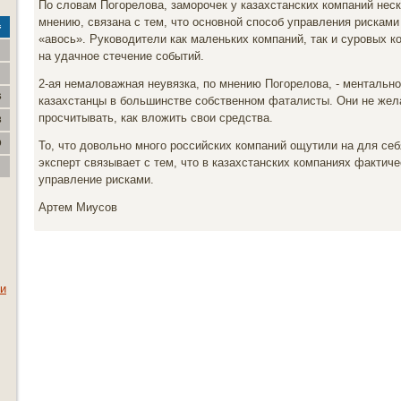
По словам Погорелова, заморочек у казахстанских компаний неск
мнению, связана с тем, что основной способ управления рисками 
с
«авось». Руководители как маленьких компаний, так и суровых 
на удачное стечение событий.
2-ая немаловажная неувязка, по мнению Погорелова, - ментально
6
казахстанцы в большинстве собственном фаталисты. Они не жел
просчитывать, как вложить свои средства.
3
0
То, что довольно много российских компаний ощутили на для се
эксперт связывает с тем, что в казахстанских компаниях фактиче
управление рисками.
Артем Миусов
ии