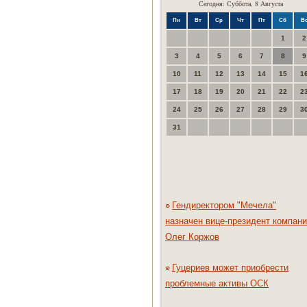
Сегодня: Суббота, 8 Августа
Пн
Вт
Ср
Чт
Пт
Сб
В
1
2
3
4
5
6
7
8
9
10
11
12
13
14
15
1
17
18
19
20
21
22
2
24
25
26
27
28
29
3
31
Гендиректором "Мечела"
назначен вице-президент компан
Олег Коржов
Гуцериев может приобрести
проблемные активы ОСК