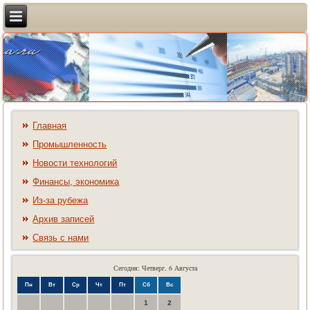
Главная
Промышленность
Новости технологий
Финансы, экономика
Из-за рубежа
Архив записей
Связь с нами
Сегодня: Четверг, 6 Августа
Пн
Вт
Ср
Чт
Пт
Сб
Вс
1
2