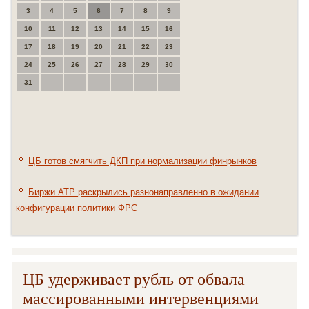
3
4
5
6
7
8
9
10
11
12
13
14
15
16
17
18
19
20
21
22
23
24
25
26
27
28
29
30
31
ЦБ готов смягчить ДКП при нормализации финрынков
Биржи АТР раскрылись разнонаправленно в ожидании
конфигурации политики ФРС
ЦБ удерживает рубль от обвала
массированными интервенциями