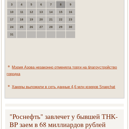
3
4
5
6
7
8
9
10
11
12
13
14
15
16
17
18
19
20
21
22
23
24
25
26
27
28
29
30
31
Мэрия Азова незаконно отменяла торги на благоустройство
городка
Хакеры выложили в сеть данные 4,6 млн юзеров Snapchat
"Роснефть" завлечет у бывшей ТНК-
BP заем в 68 миллиардов рублей