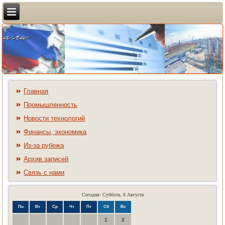
Главная
Промышленность
Новости технологий
Финансы, экономика
Из-за рубежа
Архив записей
Связь с нами
Сегодня: Суббота, 8 Августа
Пн
Вт
Ср
Чт
Пт
Сб
Вс
1
2