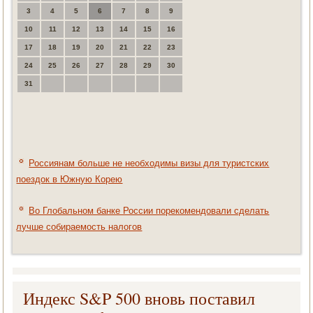
3
4
5
6
7
8
9
10
11
12
13
14
15
16
17
18
19
20
21
22
23
24
25
26
27
28
29
30
31
Россиянам больше не необходимы визы для туристских
поездок в Южную Корею
Во Глобальном банке России порекомендовали сделать
лучше собираемость налогов
Индекс S&P 500 вновь поставил