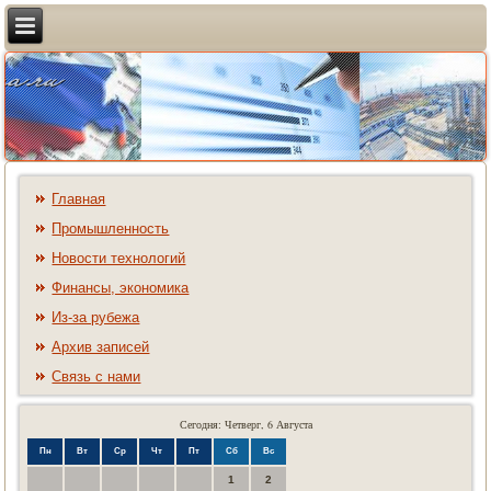
Главная
Промышленность
Новости технологий
Финансы, экономика
Из-за рубежа
Архив записей
Связь с нами
Сегодня: Четверг, 6 Августа
Пн
Вт
Ср
Чт
Пт
Сб
Вс
1
2