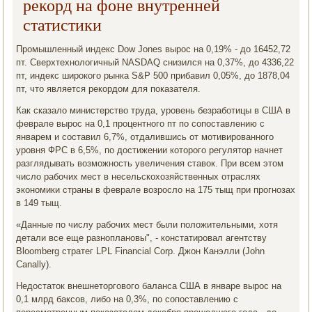
рекорд на фоне внутренней
статистики
Промышленный индекс Dow Jones вырос на 0,19% - до 16452,72
пт. Сверхтехнологичный NASDAQ снизился на 0,37%, до 4336,22
пт, индекс широкого рынка S&P 500 прибавил 0,05%, до 1878,04
пт, что является рекордом для показателя.
Как сказало министерство труда, уровень безработицы в США в
феврале вырос на 0,1 процентного пт по сопоставлению с
январем и составил 6,7%, отдалившись от мотивированного
уровня ФРС в 6,5%, по достижении которого регулятор начнет
разглядывать возможность увеличения ставок. При всем этом
число рабочих мест в несельскохозяйственных отраслях
экономики страны в феврале возросло на 175 тыщ при прогнозах
в 149 тыщ.
«Данные по числу рабочих мест были положительными, хотя
детали все еще разноплановы", - констатировал агентству
Bloomberg стратег LPL Financial Corp. Джон Канэлли (John
Canally).
Недостаток внешнеторгового баланса США в январе вырос на
0,1 млрд баксов, либо на 0,3%, по сопоставлению с