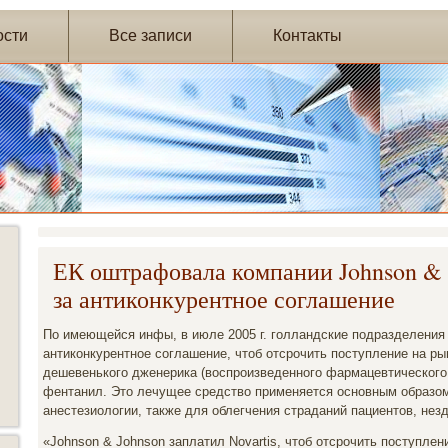
ости
Все записи
Контакты
ЕК оштрафовала компании Johnson & J
за антиконкурентное соглашение
По имеющейся инфы, в июле 2005 г. голландские подразделения
антиконкурентное соглашение, чтоб отсрочить поступление на ры
дешевенького дженерика (воспроизведенного фармацевтического
фентанил. Это лечущее средство применяется основным образом 
анестезиологии, также для облегчения страданий пациентов, нез
«Johnson & Johnson заплатил Novartis, чтоб отсрочить поступл