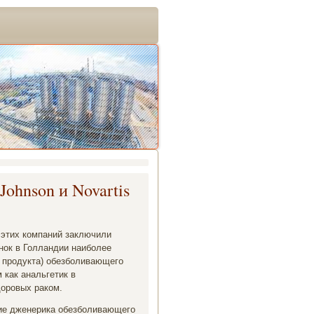
ohnson и Novartis
 этих компаний заключили
нок в Голландии наиболее
 продукта) обезболивающего
как анальгетик в
доровых раком.
ение дженерика обезболивающего