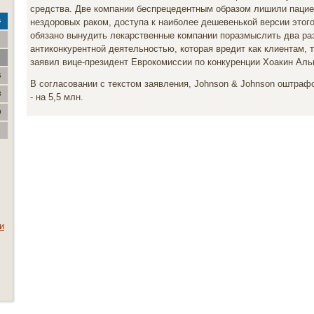
средства. Две компании беспрецедентным образом лишили пациен
нездоровых раком, доступа к наиболее дешевенькой версии этог
с
обязано вынудить лекарственные компании поразмыслить два раза
антиконкурентной деятельностью, которая вредит как клиентам, т
заявил вице-президент Еврокомиссии по конкуренции Хоакин Аль
6
В согласовании с текстом заявления, Johnson & Johnson оштрафов
3
- на 5,5 млн.
0
и