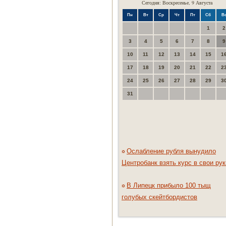
Сегодня: Воскресенье, 9 Августа
Пн
Вт
Ср
Чт
Пт
Сб
В
1
2
3
4
5
6
7
8
9
10
11
12
13
14
15
1
17
18
19
20
21
22
2
24
25
26
27
28
29
3
31
Ослабление рубля вынудило
Центробанк взять курс в свои рук
В Липецк прибыло 100 тыщ
голубых скейтбордистов