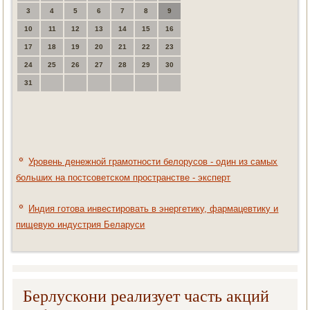
3
4
5
6
7
8
9
10
11
12
13
14
15
16
17
18
19
20
21
22
23
24
25
26
27
28
29
30
31
Уровень денежной грамотности белорусов - один из самых
больших на постсоветском пространстве - эксперт
Индия готова инвестировать в энергетику, фармацевтику и
пищевую индустрия Беларуси
Берлускони реализует часть акций