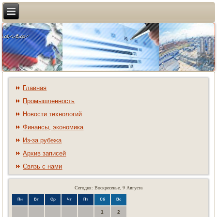
Главная
Промышленность
Новости технологий
Финансы, экономика
Из-за рубежа
Архив записей
Связь с нами
Сегодня: Воскресенье, 9 Августа
Пн
Вт
Ср
Чт
Пт
Сб
Вс
1
2