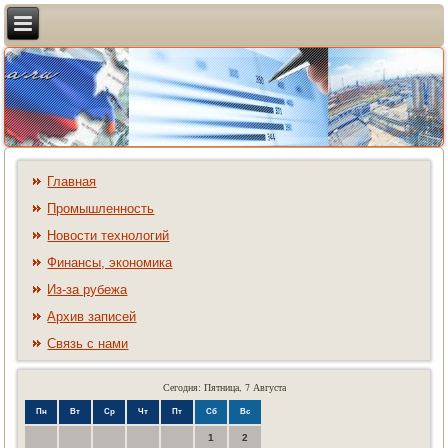
Главная
Промышленность
Новости технологий
Финансы, экономика
Из-за рубежа
Архив записей
Связь с нами
Сегодня: Пятница, 7 Августа
Пн
Вт
Ср
Чт
Пт
Сб
Вс
1
2