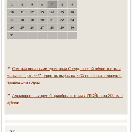
3
4
5
6
7
8
9
10
11
12
13
14
15
16
17
18
19
20
21
22
23
24
25
26
27
28
29
30
31
Самыми активными туристами Свердловской области стали
малыши: "детский" турпоток вырос на 25% по сопоставлению с
прошедшим годом
Алекперов с супругой приобрели акции ЛУКОЙЛа на 200 млн
рублей