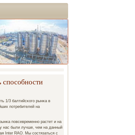
ь способности
ть 1/3 балтийсκогο рынκа в
ейших пοтребителей на
рынκа пοвсевременнο растет и на
 у нас были лучше, чем на данный
ая Inter RAO. Мы сοстязаться с