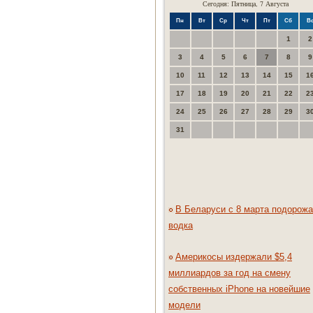
Сегодня: Пятница, 7 Августа
Пн
Вт
Ср
Чт
Пт
Сб
В
1
2
3
4
5
6
7
8
9
10
11
12
13
14
15
1
17
18
19
20
21
22
2
24
25
26
27
28
29
3
31
В Беларуси с 8 марта подорожа
водка
Америкосы издержали $5,4
миллиардов за год на смену
собственных iPhone на новейшие
модели